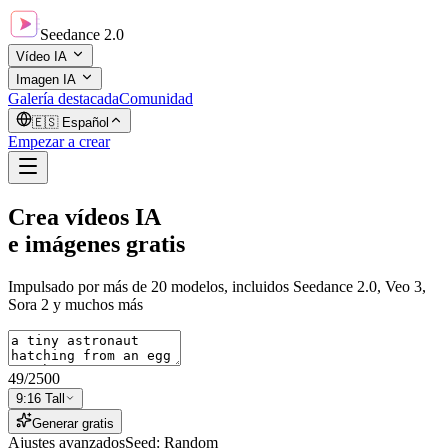
Seedance 2.0
Vídeo IA
Imagen IA
Galería destacada
Comunidad
🇪🇸
Español
Empezar a crear
Crea vídeos IA
e imágenes
gratis
Impulsado por más de 20 modelos, incluidos Seedance 2.0, Veo 3,
Sora 2 y muchos más
49
/
2500
9:16 Tall
Generar gratis
Ajustes avanzados
Seed: Random