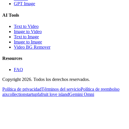
GPT Image
AI Tools
Text to Video
Image to Video
Text to Image
Image to Image
Video BG Remover
Resources
FAQ
Copyright 2026. Todos los derechos reservados.
Política de privacidad
Términos del servicio
Política de reembolso
aixcollection
startupfa
fruit love island
Gemini Omni